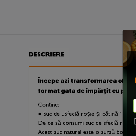
DESCRIERE
Începe azi transformarea obicei
format gata de împărțit cu priete
Conține:
● Suc de „Sfeclă roșie și cătină” 3L (8
De ce să consumi suc de sfeclă roșie ș
Acest suc natural este o sursă bogată d