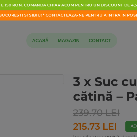
E
150
RON.
COMANDA
CHIAR
ACUM
PENTRU
UN
DISCOUNT
DE
4,5%
URESTI
SI
SIBIU!
*
CONTACTEAZA-NE
PENTRU
A
INTRA
IN
POSESI
ACASĂ
MAGAZIN
CONTACT
3 x Suc cu
cătină – 
239.70 LEI
215.73 LEI
AD
Imunitate puternică, digesti