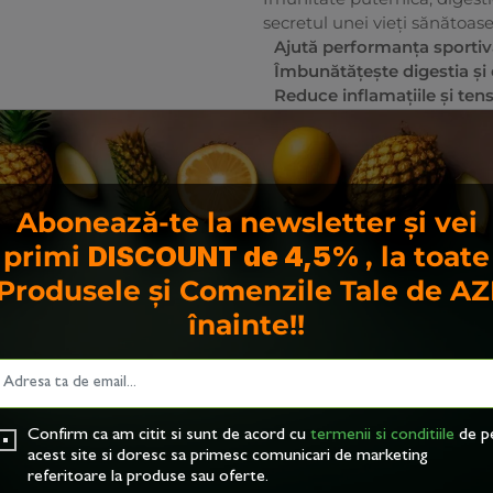
secretul unei vieți sănătoase
Ajută performanța sporti
Îmbunătățește digestia și e
Reduce inflamațiile și tens
Abonează-te la newsletter și vei
primi
DISCOUNT de 4,5%
, la toate
Produsele și Comenzile Tale de AZ
urilor alimentare cu cea mai bună soluție c
înainte!!
nii și familia!
0% sfeclă, 20% cătină).
Confirm ca am citit si sunt de acord cu
termenii si conditiile
de p
i cătină?
acest site si doresc sa primesc comunicari de marketing
referitoare la produse sau oferte.
e vitamine și antioxidanți, esențiali pentru buna funcț