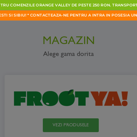
TRU
COMENZILE
ORANGE
VALLEY
DE
PESTE
250
RON.
TRANSPOR
STI
SI
SIBIU!
*
CONTACTEAZA-NE
PENTRU
A
INTRA
IN
POSESIA
UNU
MAGAZIN
Alege gama dorita
VEZI PRODUSELE