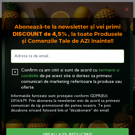
×
Abonează-te la newsletter și vei primi
DISCOUNT de 4,5%
, la toate Produsele
ABONEAZA-TE LA NEWSLETTER-UL NOSTRU
și Comenzile Tale de AZI înainte!!
Acest site foloseste
"cookies". Navigand in
TRIMITE
continuare, va exprimati
acordul asupra folosirii
acestora. Vezi
politica
Confirm ca am citit si sunt de acord cu
termenii si
cookie
.
conditiile
de pe acest site si doresc sa primesc
comunicari de marketing referitoare la produse sau
OK
oferte.
Informatiile furnizate sunt protejate conform GDPR(EU)
2016/679. Prin abonarea la newsletter esti de acord sa primesti
comunicari de tip promotional din partea noastra. Te poti
dezabona oricand folosind link-ul "dezabonare" din email.
DESPRE
MAGAZIN
ACASA
VEZI MAGAZIN
BENEFICIILE CATINEI
PRODUSE FROOTYA
CONTACT
PRODUSE ORANGE VALLEY
VREAU 4,5% REDUCERE!