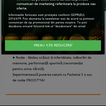
De ce să consumi suc de rodie?
comunicari de marketing referitoare la produse sau
OK
Fiecare suc natural din acest pachet este o sursă
oferte.
bogată de vitamine și antioxidanți, esențiali pentru
Informatiile furnizate sunt protejate conform GDPR(EU)
2016/679. Prin abonarea la newsletter esti de acord sa primesti
buna funcționare a tuturor funcțiilor organismului.
comunicari de tip promotional din partea noastra. Te poti
Toate sucurile sunt obținute din ingrediente
dezabona oricand folosind link-ul "dezabonare" din email.
naturale, fără aditivi sau conservanți, păstrându-și
intacte gustul și proprietățile nutritive.
VREAU 4,5% REDUCERE!
Recomandări și afecțiuni:
● Rodie - libidou scăzut și infertilitate, tulburări de
memorie, performanță sportivă (recomandat
pentru orice vârstă)
Experimentează puterea naturii cu Pachetul 3 x suc
de rodie FROOTYA!