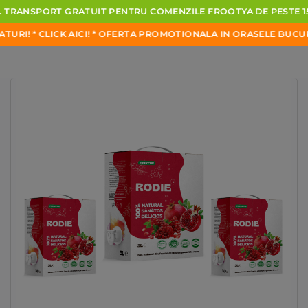
TRANSPORT
GRATUIT
PENTRU
COMENZILE
FROOTYA
DE
PESTE
15
URI!
*
CLICK
AICI!
*
OFERTA
PROMOTIONALA
IN
ORASELE
BUCURE