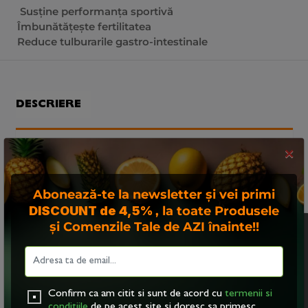
Susține performanța sportivă
Îmbunătățește fertilitatea
Reduce tulburarile gastro-intestinale
DESCRIERE
×
Descoperă savoarea intensă și beneficiile uimitoare
din Pachetul 3 x suc de rodie de la FROOTYA!
Acest suc natural este un adevărat remediu pentru
Abonează-te la newsletter și vei primi
o mulțime de afecțiuni de sănătate.
DISCOUNT de 4,5%
, la toate Produsele
și Comenzile Tale de AZI înainte!!
Acest site foloseste
"cookies". Navigand in
Ce conține pachetul:
continuare, va exprimati
● 3 cutii de suc de rodie (100% rodie)
acordul asupra folosirii
acestora. Vezi
politica
Confirm ca am citit si sunt de acord cu
termenii si
cookie
.
conditiile
de pe acest site si doresc sa primesc