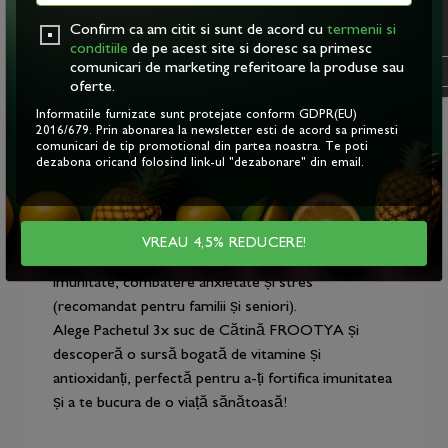
cătină).
acestora. Vezi
politica
Confirm ca am citit si sunt de acord cu
termenii si
cookie
.
De ce să consumi suc de cătină?
conditiile
de pe acest site si doresc sa primesc
comunicari de marketing referitoare la produse sau
OK
Fiecare suc natural din acest pachet este o sursă
oferte.
bogată de vitamine și antioxidanți, esențiali pentru
Informatiile furnizate sunt protejate conform GDPR(EU)
buna funcționare a tuturor funcțiilor organismului.
2016/679. Prin abonarea la newsletter esti de acord sa primesti
Toate sucurile sunt obținute din ingrediente
comunicari de tip promotional din partea noastra. Te poti
dezabona oricand folosind link-ul "dezabonare" din email.
naturale, fără aditivi sau conservanți, păstrându-și
intacte gustul și proprietățile nutritive.
Recomandări și afecțiuni:
VREAU 4,5% REDUCERE!
● Cătină - dureri de reumatism și inflamații,
imunitate, combatere anxietate și stres
(recomandat pentru familii și seniori).
Alege Pachetul 3x suc de Cătină FROOTYA și
descoperă o sursă bogată de vitamine și
antioxidanți, perfectă pentru a-ți fortifica imunitatea
și a te bucura de o viață sănătoasă!