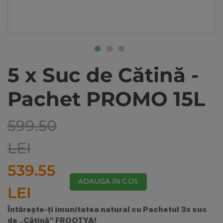
5 x Suc de Cătină -
Pachet PROMO 15L
599.50
LEI
539.55
ADAUGA IN COS
LEI
Întărește-ți imunitatea natural cu Pachetul 3x suc
de „Cătină” FROOTYA!