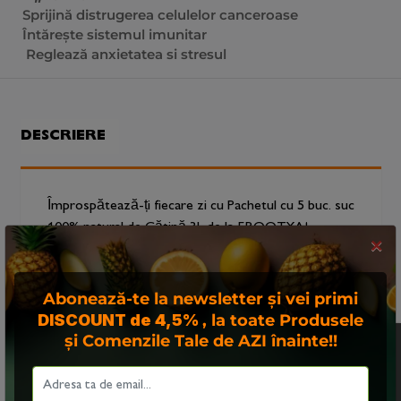
Sprijină distrugerea celulelor canceroase
Întărește sistemul imunitar
Reglează anxietatea si stresul
DESCRIERE
Împrospătează-ți fiecare zi cu Pachetul cu 5 buc. suc
100% natural de Cătină 3L de la FROOTYA!
×
Acest deliciu natural este alegerea perfectă pentru
a-ți energiza ziua și a te bucura de beneficiile
Abonează-te la newsletter și vei primi
remarcabile ale cătinei.
DISCOUNT de 4,5%
, la toate Produsele
și Comenzile Tale de AZI înainte!!
Acest site foloseste
Ce conține pachetul:
"cookies". Navigand in
continuare, va exprimati
● 5 cutii de suc 100% natural de cătină 3L (100%
acordul asupra folosirii