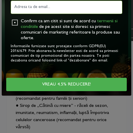
„Tonic Natural”?
continuare, va exprimati
acordul asupra folosirii
Pachetul a fost creat pentru a-ți oferi ție și familiei
acestora. Vezi
politica
tale toate beneficiile esențiale pentru un stil de viață
Confirm ca am citit si sunt de acord cu
termenii si
cookie
.
echilibrat și sănătos. Valorile nutriționale unice se
conditiile
de pe acest site si doresc sa primesc
comunicari de marketing referitoare la produse sau
completează armonios pentru susține o alimentație
OK
oferte.
benefică pentru sănătate, asigurând un nivel de
Informatiile furnizate sunt protejate conform GDPR(EU)
energie optim.
2016/679. Prin abonarea la newsletter esti de acord sa primesti
Recomandări și afecțiuni:
comunicari de tip promotional din partea noastra. Te poti
dezabona oricand folosind link-ul "dezabonare" din email.
● Sirop de „Cătină cu ghimbir” - răceli de sezon,
imunitate, reumatism și inflamații (recomandat
pentru orice vârstă)
● Suc de „Cătină”- dureri de reumatism și
VREAU 4,5% REDUCERE!
inflamații, imunitate, combatere anxietate și stres
(recomandat pentru familii și seniori)
● Sirop de „Cătină cu miere” - răceli de sezon,
imunitate, reumatism, inflamații, luptă împotriva
celulelor canceroase (recomandat pentru orice
vârstă)