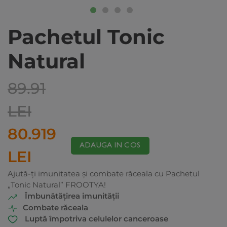
Pachetul Tonic
Natural
89.91
LEI
80.919
ADAUGA IN COS
LEI
Ajută-ți imunitatea și combate răceala cu Pachetul
„Tonic Natural” FROOTYA!
Îmbunătățirea imunității
Combate răceala
Luptă împotriva celulelor canceroase