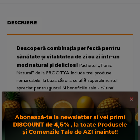
DESCRIERE
Descoperă combinația perfectă pentru
sănătate și vitalitatea de zi cu zi într-un
mod natural și delicios!
Pachetul „Tonic
Natural” de la FROOTYA Include trei produse
remarcabile, la baza cărora se află superalimentul
apreciat pentru gustul și beneficiile sale - cătina!
×
Ce conține pachetul:
● 1 sticlă Sirop de „Cătină cu ghimbir” 330 ml
Abonează-te la newsletter și vei primi
● 1 sticlă Suc de „Cătină” 330 ml
DISCOUNT de 4,5%
, la toate Produsele
● 1 sticlă Sirop de „Cătină cu miere” 330 ml
și Comenzile Tale de AZI înainte!!
Acest site foloseste
De ce să alegi produsele din pachetul
"cookies". Navigand in