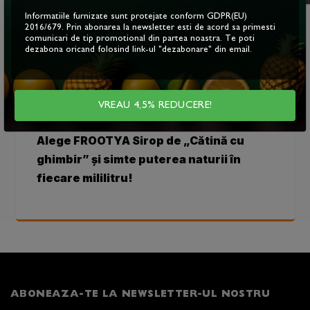
și sănătoasă, cu un gust unic și delicios.
Informatiile furnizate sunt protejate conform GDPR(EU)
2016/679. Prin abonarea la newsletter esti de acord sa primesti
comunicari de tip promotional din partea noastra. Te poti
Recomandări și afecțiuni:
dezabona oricand folosind link-ul "dezabonare" din email.
● Sirop de „Cătină cu ghimbir” - răceli de sezon,
imunitate, reumatism și inflamații (recomandat
pentru orice vârstă)
VREAU 4,5% REDUCERE!
Alege FROOTYA Sirop de „Cătină cu
ghimbir” și simte puterea naturii în
fiecare mililitru!
ABONEAZA-TE LA NEWSLETTER-UL NOSTRU