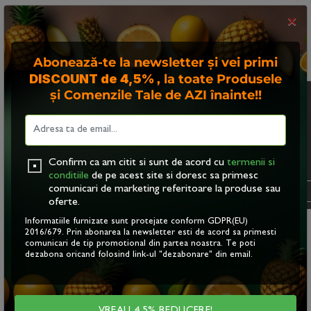
de sânge, reducând riscul de afectiuni
×
cardiovasculare. De asemenea, mierea de albine are
efecte benefce asupra nivelului de colesterol,
Abonează-te la newsletter și vei primi
ajutând la mentinerea unui profl lipidic sanatos.
DISCOUNT de 4,5%
, la toate Produsele
PROPRIETATI ANTIINFLAMATORII:
Catina
și Comenzile Tale de AZI înainte!!
Acest site foloseste
si mierea de albine pot contribui la reducerea
"cookies". Navigand in
infamatiilor din organism, având un efect benefc în
continuare, va exprimati
acordul asupra folosirii
tratarea unor afectiuni precum artrita, astmul sau
acestora. Vezi
politica
bolile infamatorii intestinale.
Confirm ca am citit si sunt de acord cu
termenii si
cookie
.
conditiile
de pe acest site si doresc sa primesc
REGLAREA NIVELULUI DE ZAHAR DIN
comunicari de marketing referitoare la produse sau
OK
SÂNGE:
oferte.
Desi contine carbohidrati, mierea de
albine are un indice glicemic mai mic decât zaharul
Informatiile furnizate sunt protejate conform GDPR(EU)
2016/679. Prin abonarea la newsletter esti de acord sa primesti
obisnuit, ceea ce înseamna ca poate determina o
comunicari de tip promotional din partea noastra. Te poti
crestere mai lenta a glicemiei. Acest lucru poate f
dezabona oricand folosind link-ul "dezabonare" din email.
contribui la în controlul diabetului si la mentinerea
unei stari de sanatate mai bune.
VREAU 4,5% REDUCERE!