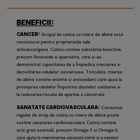
BENEFICII:
CANCER:
Siropul de catina cu miere de albine este
recunoscut pentru proprietatile sale
anticancerigene. Catina contine substante bioactive,
precum favonoide si quercitina, care si-au
demonstrat capacitatea de a împiedica cresterea si
dezvoltarea celulelor canceroase. Totodata, mierea
de albine contine enzime si antioxidanti care ajuta la
protejarea celulelor împotriva daunelor oxidative si
la reducerea riscului de aparitie a cancerului.
SANATATE CARDIOVASCULARA:
Consumul
regulat de sirop de catina cu miere de albine poate
sustine sanatatea cardiovasculara. Catina contine
acizi grasi esentiali, precum Omega-3 si Omega-6,
care ajuta la mentinerea sanatatii inimii si a vaselor