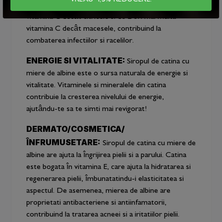
IMUNITATE:
Catina contine de 10 ori mai multa
vitamina C decât citricele si de 2 ori mai multa
vitamina C decât macesele, contribuind la
combaterea infectiilor si racelilor.
ENERGIE SI VITALITATE:
Siropul de catina cu
miere de albine este o sursa naturala de energie si
vitalitate. Vitaminele si mineralele din catina
contribuie la cresterea nivelului de energie,
ajutându-te sa te simti mai revigorat!
DERMATO/COSMETICA/
ÎNFRUMUSETARE:
Siropul de catina cu miere de
albine are ajuta la îngrijirea pielii si a parului. Catina
este bogata în vitamina E, care ajuta la hidratarea si
regenerarea pielii, îmbunatatindu-i elasticitatea si
aspectul. De asemenea, mierea de albine are
proprietati antibacteriene si antiinfamatorii,
contribuind la tratarea acneei si a iritatiilor pielii.