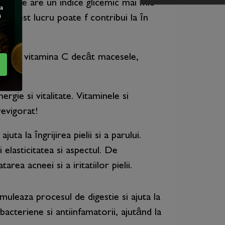
 albine are un indice glicemic mai mic
ea
a
 Acest lucru poate f contribui la în
 multa vitamina C decât macesele,
rgie si vitalitate. Vitaminele si
revigorat!
ta la îngrijirea pielii si a parului.
 elasticitatea si aspectul. De
ea acneei si a iritatiilor pielii.
muleaza procesul de digestie si ajuta la
acteriene si antiinfamatorii, ajutând la