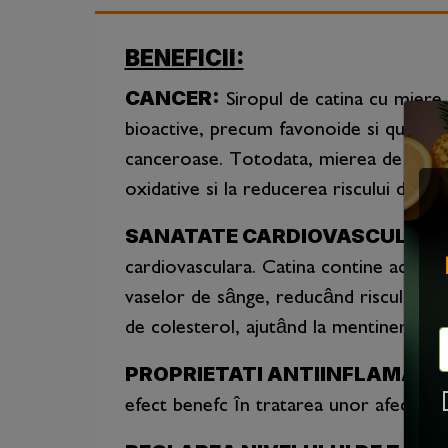
BENEFICII:
CANCER:
Siropul de catina cu miere 
bioactive, precum favonoide si querciti
canceroase. Totodata, mierea de albine
oxidative si la reducerea riscului de apa
SANATATE CARDIOVASCULARA
cardiovasculara. Catina contine acizi g
vaselor de sânge, reducând riscul de a
de colesterol, ajutând la mentinerea unu
PROPRIETATI ANTIINFLAMATOR
efect benefc în tratarea unor afectiuni 