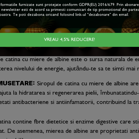
R DIN SÂNGE:
Desi contine carbohidrati, mierea de
nformatiile furnizate sunt protejate conform GDPR(EU) 2016/679. Prin abonar
a newsletter esti de acord sa primesti comunicari de tip promotional din parte
a ca poate determina o crestere mai lenta a glicemiei.
oastra. Te poti dezabona oricand folosind link-ul "dezabonare" din email.
ei stari de sanatate mai bune.
i mai multa vitamina C decât citricele si de 2 ori mai
VREAU 4,5% REDUCERE!
racelilor.
e catina cu miere de albine este o sursa naturala de ene
terea nivelului de energie, ajutându-te sa te simti mai 
MUSETARE:
Siropul de catina cu miere de albine are aju
juta la hidratarea si regenerarea pielii, îmbunatatindu-i
i antibacteriene si antiinfamatorii, contribuind la tratar
ina contine fbre dietetice si enzime digestive care sti
lat. De asemenea, mierea de albine are proprietati antib