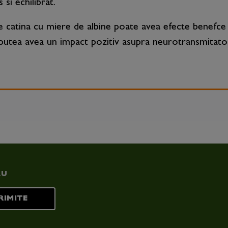
si echilibrat.
atina cu miere de albine poate avea efecte benefce asu
r putea avea un impact pozitiv asupra neurotransmitator
RU
RIMITE