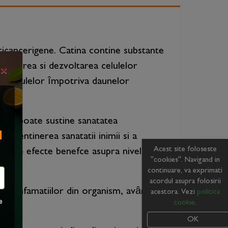
ticancerigene. Catina contine substante
resterea si dezvoltarea celulelor
×
ea celulelor împotriva daunelor
ine poate sustine sanatatea
I
a mentinerea sanatatii inimii si a
Acest site foloseste
e are efecte benefce asupra nivelului
"cookies". Navigand in
continuare, va exprimati
acordul asupra folosirii
rea infamatiilor din organism, având un
acestora. Vezi
politica
e
cookie
.
e.
OK