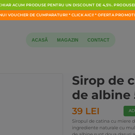
IAR
ACUM
PRODUSE
PENTRU
UN
DISCOUNT
DE
4,5%.
PRODUSELE
OUCHER DE CUMPARATURI!
*
CLICK
AICI!
*
OFERTA
PROMOTIONA
ACASĂ
MAGAZIN
CONTACT
Sirop de 
de albine
39 LEI
AD
Siropul de catina cu miere 
ingrediente naturale cu mult
de albine sunt doua daruri a