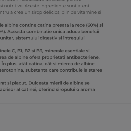
 si nutritive. Aceste ingrediente sunt atent
ntru a crea un sirop delicios, plin de vitamine si
e albine contine catina presata la rece (60%) si
0%). Aceasta combinatie unica aduce benefcii
nitar, sistemului digestiv si întregului
nele C, B1, B2 si B6, minerale esentiale si
rea de albine ofera proprietati antibacteriene,
În plus, atât catina, cât si mierea de albine
erotonina, substanta care contribuie la starea
rat si placut. Dulceata mierii de albine se
crisor al catinei, oferind siropului o aroma