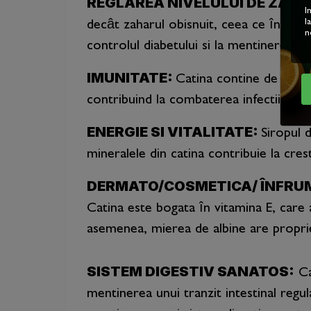
REGLAREA NIVELULUI DE ZAHA
I
l
decât zaharul obisnuit, ceea ce înseamn
n
controlul diabetului si la mentinerea un
IMUNITATE:
Catina contine de 10 or
contribuind la combaterea infectiilor si 
ENERGIE SI VITALITATE:
Siropul d
mineralele din catina contribuie la cres
DERMATO/COSMETICA/ ÎNFRU
Catina este bogata în vitamina E, care a
asemenea, mierea de albine are proprietat
SISTEM DIGESTIV SANATOS:
Cat
mentinerea unui tranzit intestinal regu