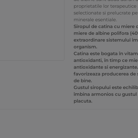
proprietatile lor terapeutice
selectionate si prelucrate pe
minerale esentiale.
Siropul de catina cu miere d
miere de albine polifora (4
extraordinare sistemului imu
organism.
Catina este bogata în vitami
antioxidanti, în timp ce mie
antioxidante si energizante. 
favorizeaza producerea de s
de bine.
Gustul siropului este echilib
îmbina armonios cu gustul a
placuta.