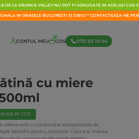
DE
LA
ORANGE
VALLEY
NU
POT
FI
ADAUGATE
IN
ACELASI
COS
CU
LA
IN
ORASELE
BUCURESTI
SI
SIBIU!
*
CONTACTEAZA-NE
PENTRU
0
CONTUL MEU
COS
0751 63 10 04
cătină cu miere
 500ml
AUGA IN COS
de albine este o combinatie exceptionala de
iple benefcii pentru sanatate. Catina si mierea
le naturii, cunoscute de secole pentru