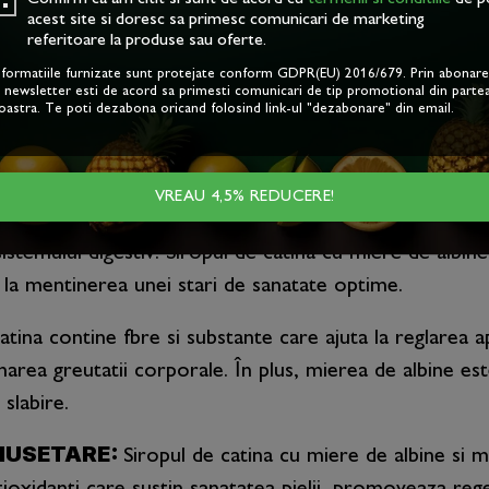
aroten, un precursor al vitaminei A, care este esenti
acest site si doresc sa primesc comunicari de marketing
referitoare la produse sau oferte.
albine si menta poate contribui la mentinerea vederii s
nformatiile furnizate sunt protejate conform GDPR(EU) 2016/679. Prin abonar
a newsletter esti de acord sa primesti comunicari de tip promotional din parte
oastra. Te poti dezabona oricand folosind link-ul "dezabonare" din email.
LE:
De asemenea, menta are proprietati calmante si a
 reglarea functiei digestive.
VREAU 4,5% REDUCERE!
tina si mierea de albine, au proprietati detoxifante na
istemului digestiv. Siropul de catina cu miere de albin
 la mentinerea unei stari de sanatate optime.
tina contine fbre si substante care ajuta la reglarea ap
onarea greutatii corporale. În plus, mierea de albine est
slabire.
MUSETARE:
Siropul de catina cu miere de albine si men