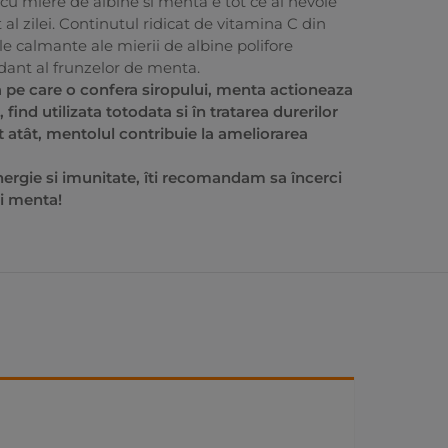
cu miere de albine si menta e tot ce ai nevoie
al zilei. Continutul ridicat de vitamina C din
ile calmante ale mierii de albine polifore
dant al frunzelor de menta.
 pe care o confera siropului, menta actioneaza
ind utilizata totodata si în tratarea durerilor
atât, mentolul contribuie la ameliorarea
ergie si imunitate, îti recomandam sa încerci
si menta!