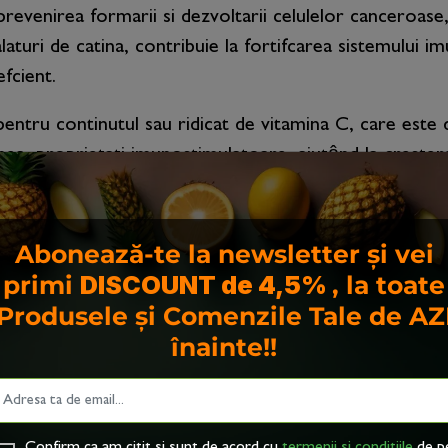
 prevenirea formarii si dezvoltarii celulelor canceroas
alaturi de catina, contribuie la fortifcarea sistemului i
fcient.
entru continutul sau ridicat de vitamina C, care este
ea, proprietati imunostimulatoare, ajutând la cresterea 
 menta este utilizata pentru tratarea alergiilor usoare,
Abonează-te la newsletter și vei
tine substante antioxidante si antiinfamatorii, care pot
primi
DISCOUNT de 4,5%
, la toate
nor afectiuni cardiace. Totodata, mierea de albine conti
Produsele și Comenzile Tale de AZ
înainte!!
n catina si miere de albine ofera un impuls natural de 
rgie al organismului.
Confirm ca am citit si sunt de acord cu
termenii si conditiile
de p