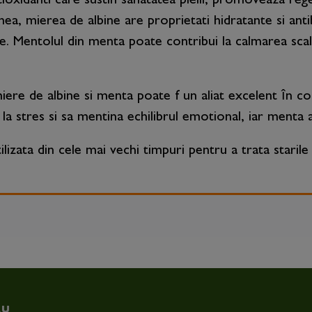
tioxidanti care sustin sanatatea pielii, promoveaza reg
ea, mierea de albine are proprietati hidratante si anti
e. Mentolul din menta poate contribui la calmarea scalpul
iere de albine si menta poate f un aliat excelent în com
la stres si sa mentina echilibrul emotional, iar menta 
lizata din cele mai vechi timpuri pentru a trata staril
RU