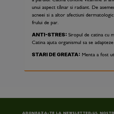
a parului. Catina contine vitamine si an
unui aspect tânar si radiant. De asemen
acneei si a altor afectiuni dermatologic
frului de par.
ANTI-STRES:
Siropul de catina cu m
Catina ajuta organismul sa se adapteze 
STARI DE GREATA:
Menta a fost uti
ABONEAZA-TE LA NEWSLETTER-UL NOST