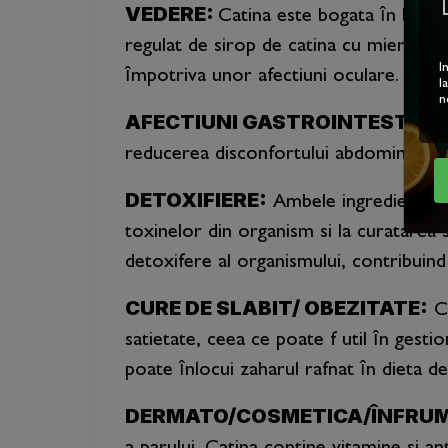
VEDERE:
Catina este bogata în betac
regulat de sirop de catina cu miere de 
I
împotriva unor afectiuni oculare.
l
n
AFECTIUNI GASTROINTESTINA
reducerea disconfortului abdominal si la
DETOXIFIERE:
Ambele ingrediente, ca
toxinelor din organism si la curatarea s
detoxifere al organismului, contribuind
CURE DE SLABIT/ OBEZITATE:
Ca
satietate, ceea ce poate f util în gesti
poate înlocui zaharul rafnat în dieta de 
DERMATO/COSMETICA/ÎNFRU