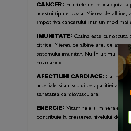
CANCER:
Fructele de catina ajuta la
acestui tip de boala. Mierea de albine, 
împotriva cancerului într-un mod mai e
IMUNITATE:
Catina este cunoscuta p
citrice. Mierea de albine are, de asemen
sistemului imunitar. Nu în ultimul rând,
rozmarinic.
AFECTIUNI CARDIACE:
Catina con
arteriale si a riscului de aparitiei a u
sanatatea cardiovasculara.
ENERGIE:
Vitaminele si mineralele di
contribuie la cresterea nivelului de ene