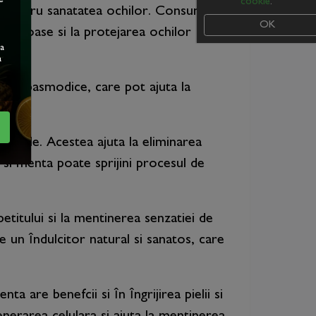
cookie
.
al pentru sanatatea ochilor. Consumul
OK
anatoase si la protejarea ochilor
ea
a
ntispasmodice, care pot ajuta la
turale. Acestea ajuta la eliminarea
e si menta poate sprijini procesul de
etitului si la mentinerea senzatiei de
e un îndulcitor natural si sanatos, care
ta are benefcii si în îngrijirea pielii si