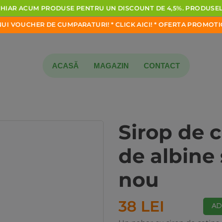
AR
ACUM
PRODUSE
PENTRU
UN
DISCOUNT
DE
4,5%.
PRODUSELE
UCHER DE CUMPARATURI!
*
CLICK
AICI!
*
OFERTA
PROMOTIONAL
ACASĂ
MAGAZIN
CONTACT
Sirop de 
de albine
nou
38 LEI
AD