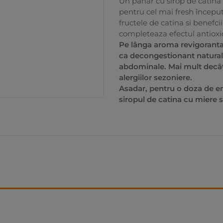
Un pahar cu sirop de catina 
pentru cel mai fresh început 
fructele de catina si benefci
completeaza efectul antioxi
Pe lânga aroma revigoranta
ca decongestionant natural, f
abdominale. Mai mult decât 
alergiilor sezoniere.
Asadar, pentru o doza de en
siropul de catina cu miere 