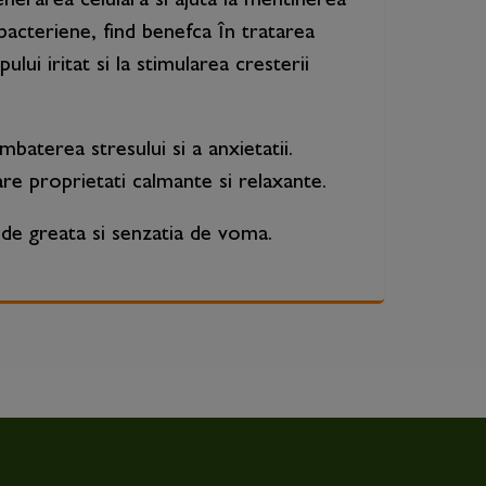
enerarea celulara si ajuta la mentinerea
bacteriene, find benefca în tratarea
ui iritat si la stimularea cresterii
baterea stresului si a anxietatii.
are proprietati calmante si relaxante.
e de greata si senzatia de voma.