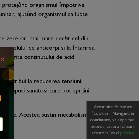
e, protejând organismul împotriva
munitar, ajutând organismul sa lupte
 de zece ori mai mare decât cel din
nivelului de anticorpi si la întarirea
 datorita continutului de acid
×
 contribui la reducerea tensiunii
ne compusi sanatosi care pot sprijini
I
Acest site foloseste
"cookies". Navigand in
energie. Acestea sustin metabolismul si
continuare, va exprimati
acordul asupra folosirii
acestora. Vezi
politica
e