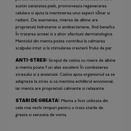
sustin sanatatea pielii, promoveaza regenerarea
celulara si ajuta la mentinerea unui aspect tânar si
radiant. De asemenea, mierea de albine are
proprietati hidratante si antibacteriene, find benefca
în tratarea acneei si a altor afectiuni dermatologice.
Mentolul din menta poate contribui la calmarea
scalpului iritat si la stimularea cresterii frului de par.
ANTI-STRES:
Siropul de catina cu miere de albine
si menta poate f un aliat excelent în combaterea
stresului si a anxietatii. Catina ajuta organismul sa se
adapteze la stres si sa mentina echilibrul emotional,
iar menta are proprietati calmante si relaxante.
STARI DE GREATA:
Menta a fost utilizata din
cele mai vechi timpuri pentru a trata starile de
greata si senzatia de voma.