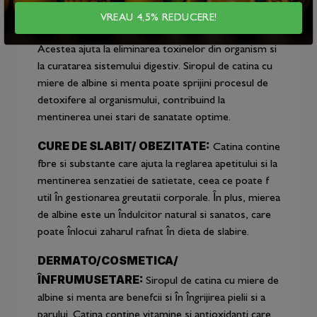
DETOXIFIERE:
Ambele ingrediente, catina si
VREAU 4,5% REDUCERE!
mierea de albine, au proprietati detoxifante naturale.
Acestea ajuta la eliminarea toxinelor din organism si
la curatarea sistemului digestiv. Siropul de catina cu
miere de albine si menta poate sprijini procesul de
detoxifere al organismului, contribuind la
mentinerea unei stari de sanatate optime.
CURE DE SLABIT/ OBEZITATE:
Catina contine
fbre si substante care ajuta la reglarea apetitului si la
mentinerea senzatiei de satietate, ceea ce poate f
util în gestionarea greutatii corporale. În plus, mierea
de albine este un îndulcitor natural si sanatos, care
poate înlocui zaharul rafnat în dieta de slabire.
DERMATO/COSMETICA/
ÎNFRUMUSETARE:
Siropul de catina cu miere de
albine si menta are benefcii si în îngrijirea pielii si a
parului. Catina contine vitamine si antioxidanti care