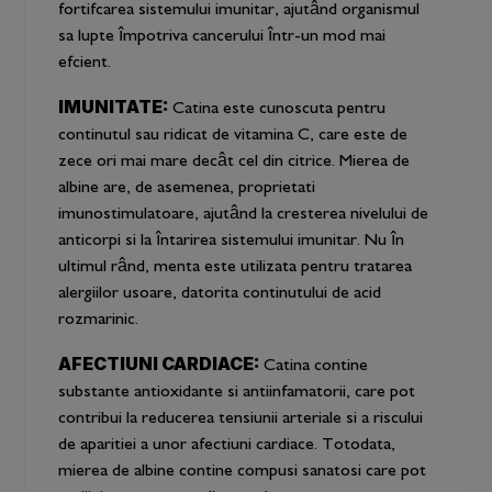
fortifcarea sistemului imunitar, ajutând organismul
sa lupte împotriva cancerului într-un mod mai
efcient.
IMUNITATE:
Catina este cunoscuta pentru
continutul sau ridicat de vitamina C, care este de
zece ori mai mare decât cel din citrice. Mierea de
albine are, de asemenea, proprietati
imunostimulatoare, ajutând la cresterea nivelului de
anticorpi si la întarirea sistemului imunitar. Nu în
ultimul rând, menta este utilizata pentru tratarea
alergiilor usoare, datorita continutului de acid
rozmarinic.
AFECTIUNI CARDIACE:
Catina contine
substante antioxidante si antiinfamatorii, care pot
contribui la reducerea tensiunii arteriale si a riscului
de aparitiei a unor afectiuni cardiace. Totodata,
mierea de albine contine compusi sanatosi care pot