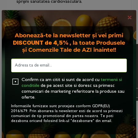
sprijini sanatatea cardiovasculara.
ENERGIE:
Vitaminele si mineralele din catina si
×
miere de albine ofera un impuls natural de energie.
Acestea sustin metabolismul si contribuie la
Abonează-te la newsletter și vei primi
cresterea nivelului de energie al organismului.
DISCOUNT de 4,5%
, la toate Produsele
și Comenzile Tale de AZI înainte!!
Acest site foloseste
VEDERE:
Catina este bogata în betacaroten, un
"cookies". Navigand in
precursor al vitaminei A, care este esential pentru
continuare, va exprimati
sanatatea ochilor. Consumul regulat de sirop de
acordul asupra folosirii
catina cu miere de albine si menta poate contribui la
acestora. Vezi
politica
Confirm ca am citit si sunt de acord cu
termenii si
mentinerea vederii sanatoase si la protejarea ochilor
cookie
.
conditiile
de pe acest site si doresc sa primesc
împotriva unor afectiuni oculare.
comunicari de marketing referitoare la produse sau
OK
oferte.
AFECTIUNI GASTROINTESTINALE:
De
Informatiile furnizate sunt protejate conform GDPR(EU)
asemenea, menta are proprietati calmante si
2016/679. Prin abonarea la newsletter esti de acord sa primesti
comunicari de tip promotional din partea noastra. Te poti
antispasmodice, care pot ajuta la reducerea
dezabona oricand folosind link-ul "dezabonare" din email.
disconfortului abdominal si la reglarea functiei
digestive.