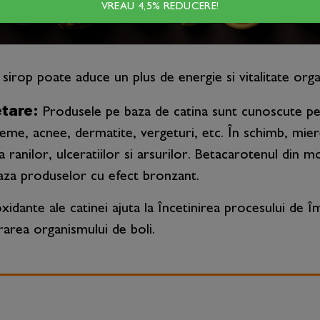
VREAU 4,5% REDUCERE!
osie si morcov este bogat în vitamina A si beta-carote
sirop poate aduce un plus de energie si vitalitate orga
tare:
Produsele pe baza de catina sunt cunoscute pen
me, acnee, dermatite, vergeturi, etc. În schimb, miere
ranilor, ulceratiilor si arsurilor. Betacarotenul din mo
baza produselor cu efect bronzant.
xidante ale catinei ajuta la încetinirea procesului de 
rarea organismului de boli.