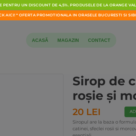
PENTRU
UN
DISCOUNT
DE
4,5%.
PRODUSELE
DE
LA
ORANGE
VALLE
CI!
*
OFERTA
PROMOTIONALA
IN
ORASELE
BUCURESTI
SI
SIBIU!
*
ACASĂ
MAGAZIN
CONTACT
Sirop de c
roşie şi 
20 LEI
AD
Siropul are la baza o formul
catinei, sfeclei rosii si morc
esentiali.