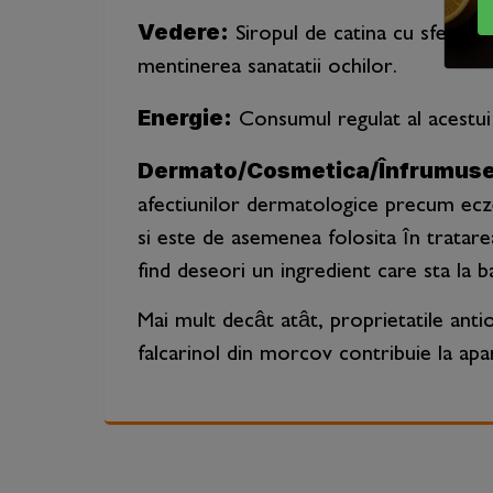
Vedere:
Siropul de catina cu sfecla r
mentinerea sanatatii ochilor.
Energie:
Consumul regulat al acestui 
Dermato/Cosmetica/Înfrumuse
afectiunilor dermatologice precum ecze
si este de asemenea folosita în tratarea 
find deseori un ingredient care sta la 
Mai mult decât atât, proprietatile antio
falcarinol din morcov contribuie la apa