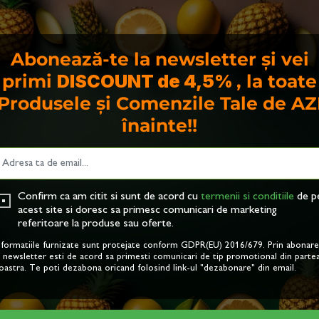
 sunt cunoscute pentru efectele lor de purifcare asup
re ajuta la eliminarea toxinelor din corp si la regenera
Abonează-te la newsletter și vei
e semnifcativa de vitamina C, care sprijina functionar
primi
DISCOUNT de 4,5%
, la toate
 bogate în antioxidanti si vitamina A, care ajuta la pro
Produsele și Comenzile Tale de AZ
înainte!!
sie si morcovul contin compusi precum betaina si nitrati
i fux sanguin sanatos. Totodata, vitamina K din sfecla 
lor de sânge.
Confirm ca am citit si sunt de acord cu
termenii si conditiile
de p
acest site si doresc sa primesc comunicari de marketing
 rosie si morcov are un continut ridicat de fbre, ceea 
referitoare la produse sau oferte.
nformatiile furnizate sunt protejate conform GDPR(EU) 2016/679. Prin abonar
a newsletter esti de acord sa primesti comunicari de tip promotional din parte
oastra. Te poti dezabona oricand folosind link-ul "dezabonare" din email.
patia. În plus, sfecla rosie contine enzime naturale ca