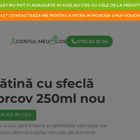
Y
NU
POT
FI
ADAUGATE
IN
ACELASI
COS
CU
CELE
DE
LA
FROOTYA.
CONTACTEAZA-NE
PENTRU
A
INTRA
IN
POSESIA
UNUI
VOUCHER D
0
CONTUL MEU
COS
0751 63 10 04
ătină cu sfeclă
morcov 250ml nou
AUGA IN COS
a unica, care îmbina proprietatile valoroase ale
ovului, oferind o sursa naturala de nutrienti