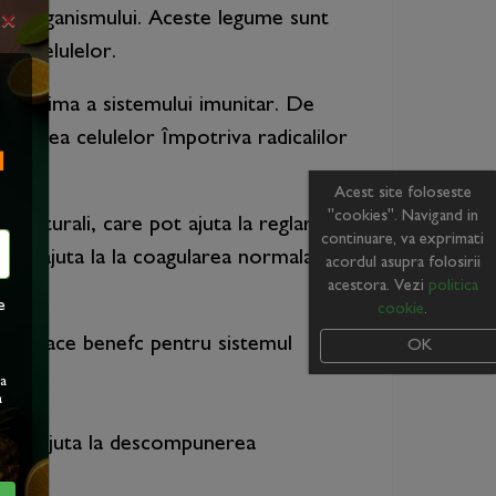
ra organismului. Aceste legume sunt
×
rea celulelor.
ea optima a sistemului imunitar. De
tejarea celulelor împotriva radicalilor
I
Acest site foloseste
"cookies". Navigand in
 naturali, care pot ajuta la reglarea
continuare, va exprimati
rosie ajuta la la coagularea normala a
acordul asupra folosirii
acestora. Vezi
politica
e
cookie
.
ce îl face benefc pentru sistemul
OK
ea
a
re pot ajuta la descompunerea