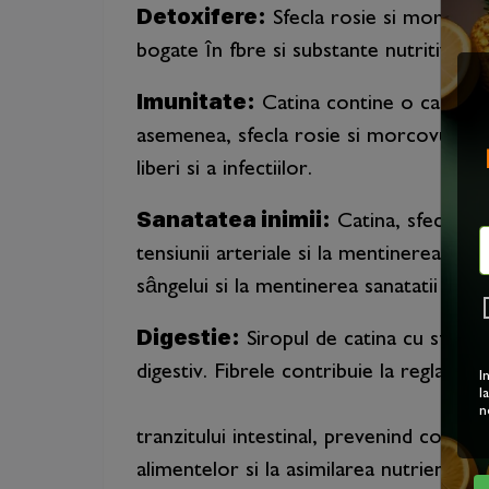
Detoxifere:
Sfecla rosie si morcovul
bogate în fbre si substante nutritive ca
Imunitate:
Catina contine o cantitat
asemenea, sfecla rosie si morcovul sunt
liberi si a infectiilor.
Sanatatea inimii:
Catina, sfecla ro
tensiunii arteriale si la mentinerea unu
sângelui si la mentinerea sanatatii vase
Digestie:
Siropul de catina cu sfecla
digestiv. Fibrele contribuie la reglarea
I
l
n
tranzitului intestinal, prevenind consti
alimentelor si la asimilarea nutrientilor.