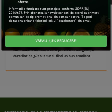
oferte.
macesele, iar fructele de kiwi au în componenta lor
de doua ori mai multa vitamina C decât citricele.
Informatiile furnizate sunt protejate conform GDPR(EU)
2016/679. Prin abonarea la newsletter esti de acord sa primesti
Sucul de catina, care sta la baza acestui sortiment
comunicari de tip promotional din partea noastra. Te poti
de sirop, este obtinut prin presarea la rece a
dezabona oricand folosind link-ul "dezabonare" din email.
fructelor, fiind ideal pentru curele de crestere ale
imunitatii. Totodata, produsele pe baza de catina
sunt ideale în tratarea gripelor si a racelilor. În plus,
VREAU 4,5% REDUCERE!
mierea de albine stimuleaza productia de anticorpi si
contribuie la ameliorarea si prevenirea alergiilor, a
durerilor de gât si a tusei. fiind un bun emolient.